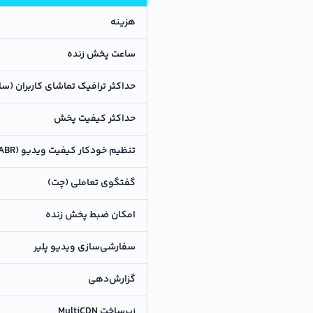
هزینه
ساعت پخش زنده
حداکثر ترافیک تماشای کاربران (س
حداکثر کیفیت پخش
تنظیم خودکار کیفیت ویدیو (ABR)
گفتگوی تعاملی (چت)
امکان ضبط پخش زنده
سفارشی‌سازی ویدیو پلیر
گزارش‌دهی
زیرساخت MultiCDN