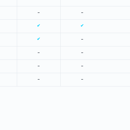
-
-
✔
✔
✔
-
-
-
-
-
-
-