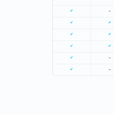
✔
-
✔
✔
✔
✔
✔
✔
✔
-
✔
-